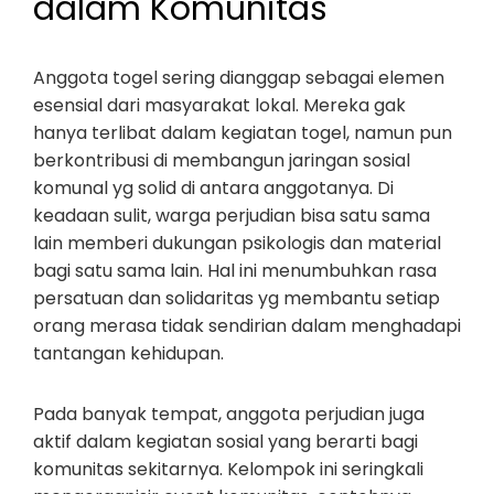
dalam Komunitas
Anggota togel sering dianggap sebagai elemen
esensial dari masyarakat lokal. Mereka gak
hanya terlibat dalam kegiatan togel, namun pun
berkontribusi di membangun jaringan sosial
komunal yg solid di antara anggotanya. Di
keadaan sulit, warga perjudian bisa satu sama
lain memberi dukungan psikologis dan material
bagi satu sama lain. Hal ini menumbuhkan rasa
persatuan dan solidaritas yg membantu setiap
orang merasa tidak sendirian dalam menghadapi
tantangan kehidupan.
Pada banyak tempat, anggota perjudian juga
aktif dalam kegiatan sosial yang berarti bagi
komunitas sekitarnya. Kelompok ini seringkali