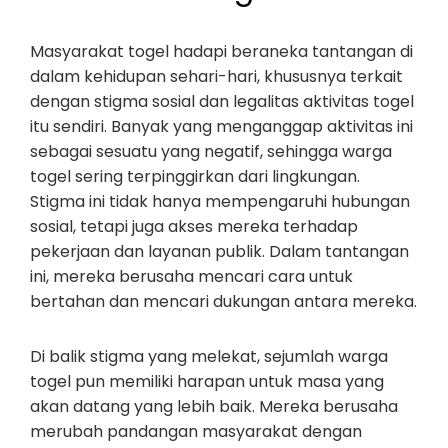
Masyarakat togel hadapi beraneka tantangan di
dalam kehidupan sehari-hari, khususnya terkait
dengan stigma sosial dan legalitas aktivitas togel
itu sendiri. Banyak yang menganggap aktivitas ini
sebagai sesuatu yang negatif, sehingga warga
togel sering terpinggirkan dari lingkungan.
Stigma ini tidak hanya mempengaruhi hubungan
sosial, tetapi juga akses mereka terhadap
pekerjaan dan layanan publik. Dalam tantangan
ini, mereka berusaha mencari cara untuk
bertahan dan mencari dukungan antara mereka.
Di balik stigma yang melekat, sejumlah warga
togel pun memiliki harapan untuk masa yang
akan datang yang lebih baik. Mereka berusaha
merubah pandangan masyarakat dengan