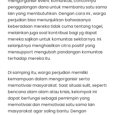
mengorganisir event komunitas, contohnya
penggalangan dana untuk membantu satu sama
lain yang membutuhkan. Dengan cara ini , warga
perjudian bisa menunjukkan bahwasanya
keberadaan mereka tidak cuma tentang togel,
melainkan juga soal kontribusi bagi yg dapat
mereka sajikan untuk komunitas sekitarnya. Ini
selanjutnya menghasilkan citra positif yang
mensupport mengubah pandangan komunitas
terhadap mereka itu.
Di samping itu, warga perjudian memiliki
kemampuan dalam mengorganisir serta
memotivasi masyarakat. Saat situasi sulit, seperti
bencana alam alam atau krisis, kelompok ini
dapat berfungsi sebagai pemimpin yang
memotivasi dan memotivasi satu sama lain
masyarakat agar saling bantu. Dengan