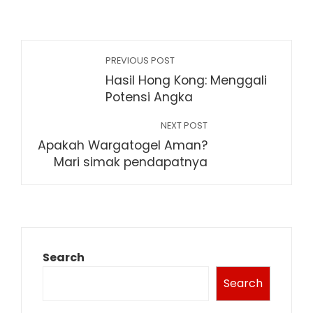
PREVIOUS POST
Hasil Hong Kong: Menggali
Potensi Angka
NEXT POST
Apakah Wargatogel Aman?
Mari simak pendapatnya
Search
Search