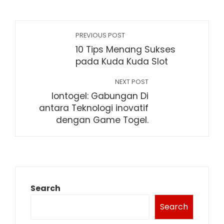
PREVIOUS POST
10 Tips Menang Sukses
pada Kuda Kuda Slot
NEXT POST
Iontogel: Gabungan Di
antara Teknologi inovatif
dengan Game Togel.
Search
Search