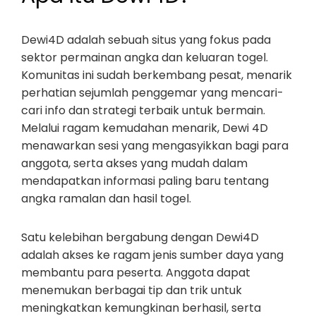
Dewi4D adalah sebuah situs yang fokus pada
sektor permainan angka dan keluaran togel.
Komunitas ini sudah berkembang pesat, menarik
perhatian sejumlah penggemar yang mencari-
cari info dan strategi terbaik untuk bermain.
Melalui ragam kemudahan menarik, Dewi 4D
menawarkan sesi yang mengasyikkan bagi para
anggota, serta akses yang mudah dalam
mendapatkan informasi paling baru tentang
angka ramalan dan hasil togel.
Satu kelebihan bergabung dengan Dewi4D
adalah akses ke ragam jenis sumber daya yang
membantu para peserta. Anggota dapat
menemukan berbagai tip dan trik untuk
meningkatkan kemungkinan berhasil, serta