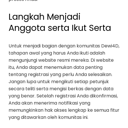
Langkah Menjadi
Anggota serta Ikut Serta
Untuk menjadi bagian dengan komunitas Dewi4D,
tahapan awal yang harus Anda ikuti adalah
mengunjungi website resmi mereka. Di website
itu, Anda dapat menemukan data penting
tentang registrasi yang perlu Anda selesaikan.
Jangan lupa untuk mengikuti setiap petunjuk
secara teliti serta mengisi berkas dengan data
yang benar. Setelah registrasi Anda dikonfirmasi,
Anda akan menerima notifikasi yang
memungkinkan hak akses lengkap ke semua fitur
yang ditawarkan oleh komunitas ini.