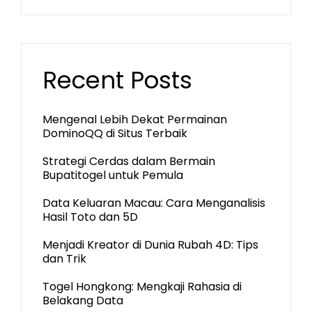
Recent Posts
Mengenal Lebih Dekat Permainan
DominoQQ di Situs Terbaik
Strategi Cerdas dalam Bermain
Bupatitogel untuk Pemula
Data Keluaran Macau: Cara Menganalisis
Hasil Toto dan 5D
Menjadi Kreator di Dunia Rubah 4D: Tips
dan Trik
Togel Hongkong: Mengkaji Rahasia di
Belakang Data