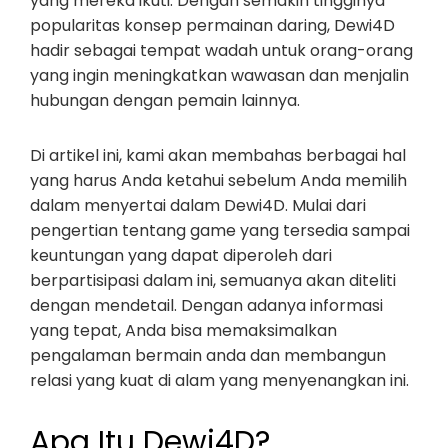
yang mereka ikuti. Dengan semakin tingginya
popularitas konsep permainan daring, Dewi4D
hadir sebagai tempat wadah untuk orang-orang
yang ingin meningkatkan wawasan dan menjalin
hubungan dengan pemain lainnya.
Di artikel ini, kami akan membahas berbagai hal
yang harus Anda ketahui sebelum Anda memilih
dalam menyertai dalam Dewi4D. Mulai dari
pengertian tentang game yang tersedia sampai
keuntungan yang dapat diperoleh dari
berpartisipasi dalam ini, semuanya akan diteliti
dengan mendetail. Dengan adanya informasi
yang tepat, Anda bisa memaksimalkan
pengalaman bermain anda dan membangun
relasi yang kuat di alam yang menyenangkan ini.
Apa Itu Dewi4D?