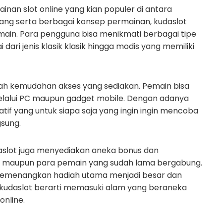
nan slot online yang kian populer di antara
ang serta berbagai konsep permainan, kudaslot
in. Para pengguna bisa menikmati berbagai tipe
ari jenis klasik klasik hingga modis yang memiliki
alah kemudahan akses yang sediakan. Pemain bisa
 melalui PC maupun gadget mobile. Dengan adanya
atif yang untuk siapa saja yang ingin ingin mencoba
gsung.
daslot juga menyediakan aneka bonus dan
u maupun para pemain yang sudah lama bergabung.
emenangkan hadiah utama menjadi besar dan
 kudaslot berarti memasuki alam yang beraneka
nline.