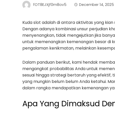
fOT8EJXjf0m8ov5
December 14, 2025
Kuda slot adalah di antara aktivitas yang kian
Dengan adanya kombinasi unsur perjudian kha
menyenangkan, tidak mengejutkan jika banyak
untuk memenangkan kemenangan besar di kud
pengalaman kenikmatan, melainkan kesempa
Dalam panduan berikut, kami hendak membaha
mengangkat probabilitas Anda untuk memena
sesuai hingga strategi bertaruh yang efektif
yang mungkin belum belum Anda ketahui. Mari 
dalam rangka mendapatkan kemenangan yang
Apa Yang Dimaksud Den