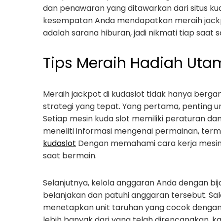
dan penawaran yang ditawarkan dari situs kud
kesempatan Anda mendapatkan meraih jackpot
adalah sarana hiburan, jadi nikmati tiap saat 
Tips Meraih Hadiah Ut
Meraih jackpot di kudaslot tidak hanya berg
strategi yang tepat. Yang pertama, penting 
Setiap mesin kuda slot memiliki peraturan da
meneliti informasi mengenai permainan, te
kudaslot
Dengan memahami cara kerja mesin,
saat bermain.
Selanjutnya, kelola anggaran Anda dengan bi
belanjakan dan patuhi anggaran tersebut. Sa
menetapkan unit taruhan yang cocok dengan b
lebih banyak dari yang telah direncanakan,