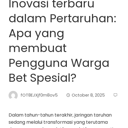
Inovasi terbaru
dalam Pertaruhan:
Apa yang
membuat
Pengguna Warga
Bet Spesial?
fOT8EJXjf0m8ov5
October 8, 2025
Dalam tahun-tahun terakhir, jaringan taruhan
sedang melalui transformasi yang terutama