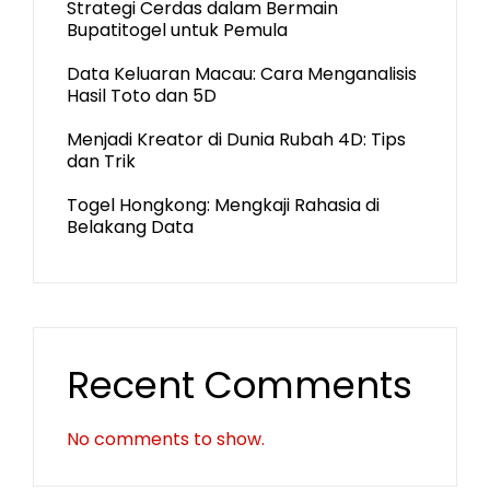
Strategi Cerdas dalam Bermain
Bupatitogel untuk Pemula
Data Keluaran Macau: Cara Menganalisis
Hasil Toto dan 5D
Menjadi Kreator di Dunia Rubah 4D: Tips
dan Trik
Togel Hongkong: Mengkaji Rahasia di
Belakang Data
Recent Comments
No comments to show.