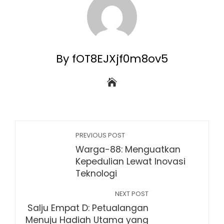
By fOT8EJXjf0m8ov5
PREVIOUS POST
Warga-88: Menguatkan
Kepedulian Lewat Inovasi
Teknologi
NEXT POST
Salju Empat D: Petualangan
Menuju Hadiah Utama yang