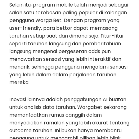
Selain itu, program mobile telah menjadi sebagai
salah satu terobosan paling populer di kalangan
pengguna Warga Bet. Dengan program yang
user-friendly, para bettor dapat memasang
taruhan setiap saat dan dimana saja. Fitur-fitur
seperti taruhan langsung dan pemberitahuan
langsung mengenai pergeseran odds pun
menawarkan sensasi yang lebih interaktif dan
menarik, sehingga pengguna mengalami sensasi
yang lebih dalam dalam perjalanan taruhan
mereka.
Inovasi lainnya adalah penggabungan AI buatan
untuk analisis data taruhan. Wargabet sekarang
memanfaatkan rumus canggih dalam
menyediakan ramalan yang lebih akurat tentang
outcome taruhan. Ini bukan hanya membantu
pengguna untuk mengambil pilihan lebih bijak,