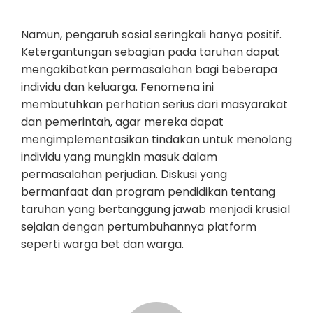
Namun, pengaruh sosial seringkali hanya positif.
Ketergantungan sebagian pada taruhan dapat
mengakibatkan permasalahan bagi beberapa
individu dan keluarga. Fenomena ini
membutuhkan perhatian serius dari masyarakat
dan pemerintah, agar mereka dapat
mengimplementasikan tindakan untuk menolong
individu yang mungkin masuk dalam
permasalahan perjudian. Diskusi yang
bermanfaat dan program pendidikan tentang
taruhan yang bertanggung jawab menjadi krusial
sejalan dengan pertumbuhannya platform
seperti warga bet dan warga.