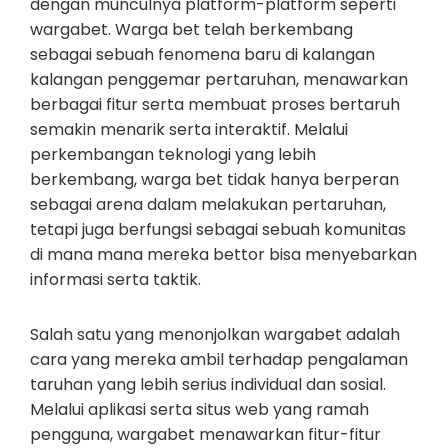
dengan munculnya platform-platform seperti
wargabet. Warga bet telah berkembang
sebagai sebuah fenomena baru di kalangan
kalangan penggemar pertaruhan, menawarkan
berbagai fitur serta membuat proses bertaruh
semakin menarik serta interaktif. Melalui
perkembangan teknologi yang lebih
berkembang, warga bet tidak hanya berperan
sebagai arena dalam melakukan pertaruhan,
tetapi juga berfungsi sebagai sebuah komunitas
di mana mana mereka bettor bisa menyebarkan
informasi serta taktik.
Salah satu yang menonjolkan wargabet adalah
cara yang mereka ambil terhadap pengalaman
taruhan yang lebih serius individual dan sosial.
Melalui aplikasi serta situs web yang ramah
pengguna, wargabet menawarkan fitur-fitur