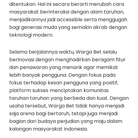
ditentukan. Hal ini secara berarti merubah cara
masyarakat berinteraksi dengan alam taruhan,
menjadikannya jadi accessible serta menggugah
bagi generasi muda yang semakin akrab dengan
teknologi modern.
Selama berjalannya waktu, Warga Bet selalu
berinovasi dengan menghadirkan beragam fitur
dan penawaran yang menarik agar memikat
lebih banyak pengguna. Dengan fokus pada
fokus terhadap kesan pengguna yang positif,
platform sukses menciptakan komunitas
taruhan taruhan yang berbeda dan kuat. Dengan
usaha tersebut, Warga Bet tidak hanya menjadi
saja arena bagi bertaruh, tetapi juga menjadi
bagian dari budaya perjudian yang maju dalam
kalangan masyarakat Indonesia.