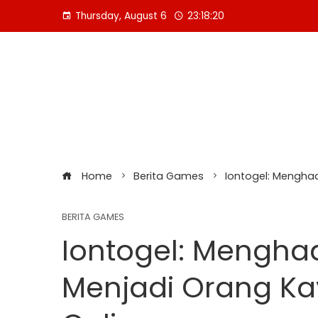
Skip
Thursday, August 6
23:18:20
to
content
Home
Berita Games
Iontogel: Menghad
BERITA GAMES
Iontogel: Mengha
Menjadi Orang Ka