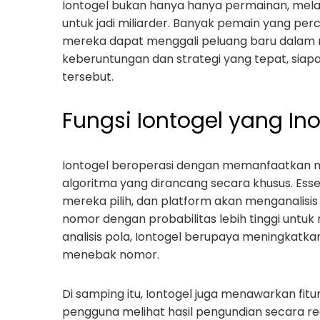
Iontogel bukan hanya hanya permainan, mela
untuk jadi miliarder. Banyak pemain yang per
mereka dapat menggali peluang baru dalam
keberuntungan dan strategi yang tepat, siapa
tersebut.
Fungsi Iontogel yang Ino
Iontogel beroperasi dengan memanfaatkan
algoritma yang dirancang secara khusus. Ess
mereka pilih, dan platform akan menganalis
nomor dengan probabilitas lebih tinggi untu
analisis pola, Iontogel berupaya meningkat
menebak nomor.
Di samping itu, Iontogel juga menawarkan fi
pengguna melihat hasil pengundian secara real