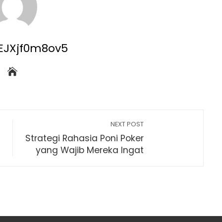
8EJXjf0m8ov5
NEXT POST
Strategi Rahasia Poni Poker
yang Wajib Mereka Ingat