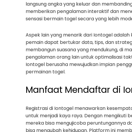
langsung angka yang keluar dan membandingk
memberikan pengalaman interaktif dan men
sensasi bermain togel secara yang lebih mod
Aspek lain yang menarik dari Iontogel adalah
pemain dapat bertukar data, tips, dan strate
membangun suasana yang mendukung, di mana
pengalaman orang lain untuk optimalisasi tak
Iontogel berusaha mewujudkan impian penggu
permainan togel.
Manfaat Mendaftar di Io
Registrasi di Iontogel menawarkan kesempa
untuk menjadi kaya raya. Dengan mengikuti be
mereka bisa mengujicoba peruntungannya d
bisa mengubah kehidupan. Platform ini membe