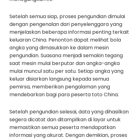
Setelah semua siap, proses pengundian dimulai
dengan pengenalan dari penyelenggara yang
menjelaskan beberapa informasi penting terkait
keluaran China. Penonton dapat melihat bola
angka yang dimasukkan ke dalam mesin
pengundian. Suasana menjadi semakin tegang
saat mesin mulai berputar dan angka-angka
mulai muncul satu per satu. Setiap angka yang
keluar disiarkan langsung kepada semua
pemirsa, memberikan pengalaman yang
mendebarkan bagi para peserta toto China.
Setelah pengundian selesai, data yang dihasilkan
segera dicatat dan ditampilkan di layar untuk
memastikan semua peserta mendapatkan
informasi yang akurat. Dengan demikian, proses