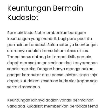
Keuntungan Bermain
Kudaslot
Bermain Kuda Slot memberikan beragam
keuntungan yang menarik bagi para pecinta
permainan tersebut. Salah satunya keuntungan
utamanya adalah kemudahan akses akses.
Tanpa harus datang ke tempat fisik, pemain
dapat merasakan permainan dari kenyamanan
sendiri mereka. Dengan hanya menggunakan
gadget komputer atau ponsel pintar, siapa saja
dapat ikut dalam keseruan kuda slot kapan saja
serta dimanapun.
Keuntungan lainnya adalah variasi permainan
yang ada. Kudaslot memberikan berbagai tema