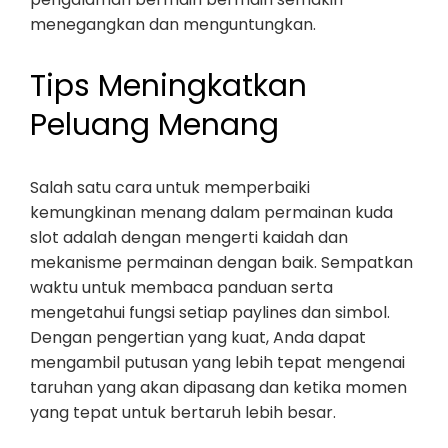
menegangkan dan menguntungkan.
Tips Meningkatkan
Peluang Menang
Salah satu cara untuk memperbaiki
kemungkinan menang dalam permainan kuda
slot adalah dengan mengerti kaidah dan
mekanisme permainan dengan baik. Sempatkan
waktu untuk membaca panduan serta
mengetahui fungsi setiap paylines dan simbol.
Dengan pengertian yang kuat, Anda dapat
mengambil putusan yang lebih tepat mengenai
taruhan yang akan dipasang dan ketika momen
yang tepat untuk bertaruh lebih besar.