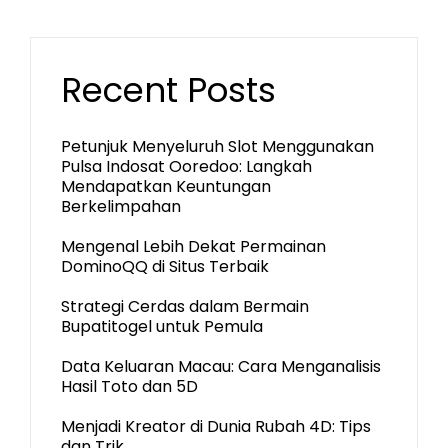
Recent Posts
Petunjuk Menyeluruh Slot Menggunakan
Pulsa Indosat Ooredoo: Langkah
Mendapatkan Keuntungan
Berkelimpahan
Mengenal Lebih Dekat Permainan
DominoQQ di Situs Terbaik
Strategi Cerdas dalam Bermain
Bupatitogel untuk Pemula
Data Keluaran Macau: Cara Menganalisis
Hasil Toto dan 5D
Menjadi Kreator di Dunia Rubah 4D: Tips
dan Trik