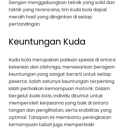
Dengan menggabungkan teknik yang solid dan
taktik yang terencana, tim kuda bola dapat
meraih hasil yang diinginkan di setiap
pertandingan.
Keuntungan Kuda
Kuda bola merupakan paduan spesial di antara
kesenian dan olahraga, menawarkan beragam
keuntungan yang sangat berarti untuk setiap
peserta. Salah satunya keuntungan terpenting
ialah perbaikan kemampuan motorik. Dalam
bergelut kuda bola, individu dituntut untuk
memperoleh kerjasama yang baik di antara
tangan dan penglihatan, serta stabilitas yang
optimal. Tahapan ini membantu peningkatan
kemampuan tubuh juga memperbaiki