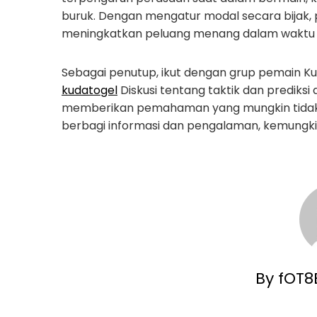
buruk. Dengan mengatur modal secara bijak,
meningkatkan peluang menang dalam waktu 
Sebagai penutup, ikut dengan grup pemain 
kudatogel
Diskusi tentang taktik dan predi
memberikan pemahaman yang mungkin tidak te
berbagi informasi dan pengalaman, kemungkin
By fOT