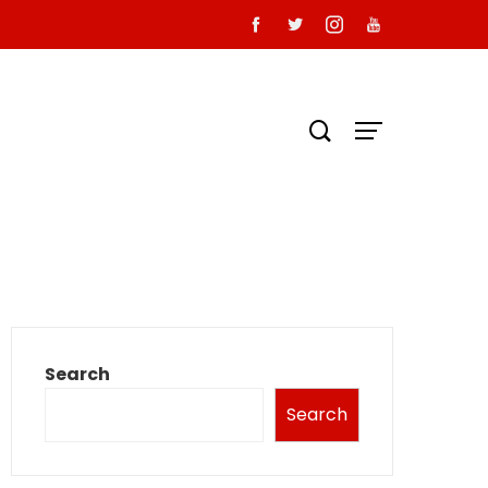
Search
Search