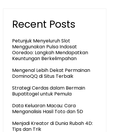
Recent Posts
Petunjuk Menyeluruh Slot
Menggunakan Pulsa Indosat
Ooredoo: Langkah Mendapatkan
Keuntungan Berkelimpahan
Mengenal Lebih Dekat Permainan
DominoQQ di Situs Terbaik
Strategi Cerdas dalam Bermain
Bupatitogel untuk Pemula
Data Keluaran Macau: Cara
Menganalisis Hasil Toto dan 5D
Menjadi Kreator di Dunia Rubah 4D:
Tips dan Trik