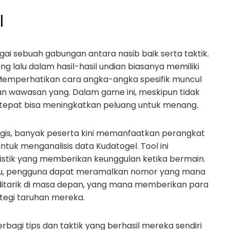
l
ai sebuah gabungan antara nasib baik serta taktik.
 lalu dalam hasil-hasil undian biasanya memiliki
Memperhatikan cara angka-angka spesifik muncul
 wawasan yang. Dalam game ini, meskipun tidak
 tepat bisa meningkatkan peluang untuk menang.
gis, banyak peserta kini memanfaatkan perangkat
ntuk menganalisis data Kudatogel. Tool ini
tistik yang memberikan keunggulan ketika bermain.
u, pengguna dapat meramalkan nomor yang mana
r ditarik di masa depan, yang mana memberikan para
egi taruhan mereka.
rbagi tips dan taktik yang berhasil mereka sendiri