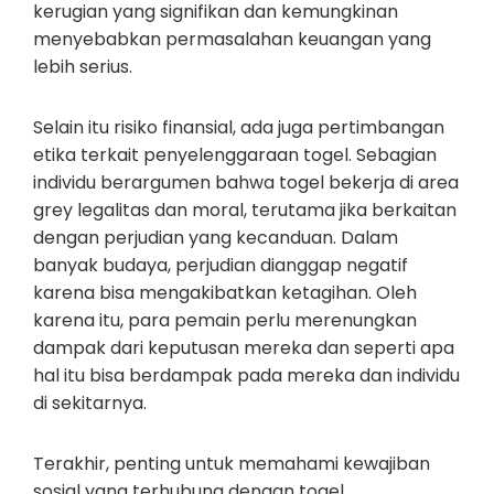
kerugian yang signifikan dan kemungkinan
menyebabkan permasalahan keuangan yang
lebih serius.
Selain itu risiko finansial, ada juga pertimbangan
etika terkait penyelenggaraan togel. Sebagian
individu berargumen bahwa togel bekerja di area
grey legalitas dan moral, terutama jika berkaitan
dengan perjudian yang kecanduan. Dalam
banyak budaya, perjudian dianggap negatif
karena bisa mengakibatkan ketagihan. Oleh
karena itu, para pemain perlu merenungkan
dampak dari keputusan mereka dan seperti apa
hal itu bisa berdampak pada mereka dan individu
di sekitarnya.
Terakhir, penting untuk memahami kewajiban
sosial yang terhubung dengan togel.