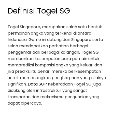
Definisi Togel SG
Togel Singapore, merupakan salah satu bentuk
permainan angka yang terkenal di antara
Indonesia. Game ini datang dari Singapura serta
telah mendapatkan perhatian berbagai
penggemar dari berbagai kalangan. Togel SG
memberikan kesempatan para pemain untuk
memprediksi komposisi angka yang keluar, dan
jika prediksi itu benar, mereka berkesempatan
untuk memenangkan penghargaan yang nilainya
signifikan.
Data SGP
Keberadaan Togel SG juga
didukung oleh infrastruktur yang sangat
transparan dan mekanisme pengundian yang
dapat dipercaya.