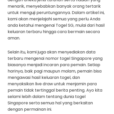
menarik, menyebabkan banyak orang tertarik
untuk menguji peruntungannya. Dalam artikel ini,
kami akan menjelajahi semua yang perlu Anda
anda ketahui mengenai Togel SG, mulai dari hasil
keluaran terbaru hingga cara bermain secara
aman.
Selain itu, kami juga akan menyediakan data
terbaru mengenai nomor togel Singapore yang
biasanya menjadi incaran para pemain. Setiap
harinya, baik pagi maupun malam, pemain bisa
mengawasi hasil keluaran togel, dan
menyaksikan live draw untuk menjamin para
pemain tidak tertinggal berita penting. Ayo kita
selami lebih dalam tentang dunia togel
Singapore serta semua hal yang berkaitan
dengan permainan ini.