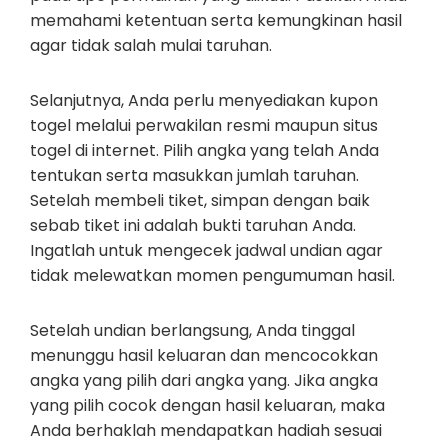
memahami ketentuan serta kemungkinan hasil
agar tidak salah mulai taruhan.
Selanjutnya, Anda perlu menyediakan kupon
togel melalui perwakilan resmi maupun situs
togel di internet. Pilih angka yang telah Anda
tentukan serta masukkan jumlah taruhan.
Setelah membeli tiket, simpan dengan baik
sebab tiket ini adalah bukti taruhan Anda.
Ingatlah untuk mengecek jadwal undian agar
tidak melewatkan momen pengumuman hasil.
Setelah undian berlangsung, Anda tinggal
menunggu hasil keluaran dan mencocokkan
angka yang pilih dari angka yang. Jika angka
yang pilih cocok dengan hasil keluaran, maka
Anda berhaklah mendapatkan hadiah sesuai