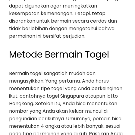
dapat digunakan agar meningkatkan
kesempatan kemenangan. Tetapi, tetap
disarankan untuk bermain secara cerdas dan
tidak berlebihan dengan mengetahui bahwa
permainan ini bersifat perjudian.
Metode Bermain Togel
Bermain togel sangatlah mudah dan
mengasyikkan. Yang pertama, Anda harus
menentukan tipe togel yang Anda berkeinginan
ikut, contohnya togel Singapura ataupun lotto
Hongkong. Setelah itu, Anda bisa menentukan
nombor yang Anda akan keluar muncul di
pengundian berikutnya. Umumnya, pemain bisa
menentukan 4 angka atau lebih banyak, sesuai
pada tipe permainan yang diikuti. Pastikan Anda