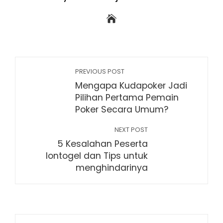
PREVIOUS POST
Mengapa Kudapoker Jadi
Pilihan Pertama Pemain
Poker Secara Umum?
NEXT POST
5 Kesalahan Peserta
Iontogel dan Tips untuk
menghindarinya