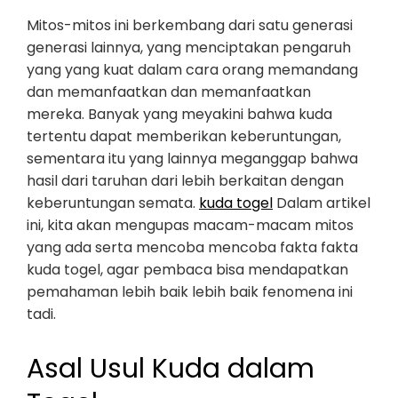
Mitos-mitos ini berkembang dari satu generasi
generasi lainnya, yang menciptakan pengaruh
yang yang kuat dalam cara orang memandang
dan memanfaatkan dan memanfaatkan
mereka. Banyak yang meyakini bahwa kuda
tertentu dapat memberikan keberuntungan,
sementara itu yang lainnya meganggap bahwa
hasil dari taruhan dari lebih berkaitan dengan
keberuntungan semata.
kuda togel
Dalam artikel
ini, kita akan mengupas macam-macam mitos
yang ada serta mencoba mencoba fakta fakta
kuda togel, agar pembaca bisa mendapatkan
pemahaman lebih baik lebih baik fenomena ini
tadi.
Asal Usul Kuda dalam