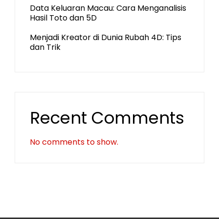
Data Keluaran Macau: Cara Menganalisis
Hasil Toto dan 5D
Menjadi Kreator di Dunia Rubah 4D: Tips
dan Trik
Recent Comments
No comments to show.