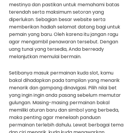
mestinya dan pastikan untuk memahami batas
terendah serta maksimum setoran yang
diperlukan. Sebagian besar website serta
memberikan hadiah selamat datang bagi untuk
pemain yang baru. Oleh karena itu jangan ragu
agar mengambil penawaran tersebut. Dengan
uang tunai yang tersedia, Anda berready
melanjutkan memulai bermain.
Setibanya masuk permainan kuda slot, kamu
bakal dihadapkan pada tampilan yang menarik
menarik dan gampang dinavigasi. Pilih nilai bet
yang ingin ingin anda pasang sebelum memutar
gulungan. Masing-masing permainan bakal
memiliki aturan baru dan simbol yang berbeda,
maka penting agar menelaah panduan
permainan terlebih dahulu. Lewat berbagai tema
dan ciri menarik, kuda kuda menawarkan