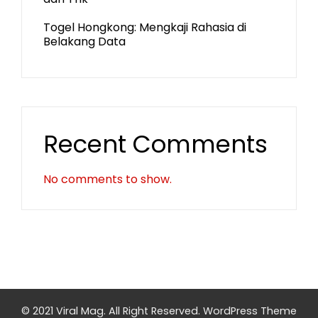
Togel Hongkong: Mengkaji Rahasia di
Belakang Data
Recent Comments
No comments to show.
© 2021 Viral Mag. All Right Reserved.
WordPress Theme