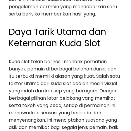
pengalaman bermain yang mendebarkan seru
serta berisiko memberikan hasil yang.
Daya Tarik Utama dan
Keternaran Kuda Slot
Kuda slot telah berhasil menarik perhatian
banyak pemain di berbagai belahan dunia, dan
itu terbukti memiliki alasan yang kuat. Salah satu
faktor utama dari kuda slot adalah mesin visual
yang indah dan konsep yang beragam. Dengan
berbagai pilihan latar belakang yang memikat
serta tokoh yang beda, setiap di permainan ini
menawarkan sensasi yang berbeda dan
menyenangkan. Ini menciptakan suasana yang
asik dan memikat bagi segala jenis pemain, baik