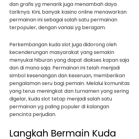
dan grafis yg menarik juga menambah daya
tariknya. Kini, banyak kasino online menawarkan
permainan ini sebagai salah satu permainan
terpopuler, dengan variasi yg beragam.
Perkembangan kuda slot juga didorong oleh
kecenderungan masyarakat yang semakin
menyukai hiburan yang dapat diakses kapan saja
dan di mana saja. Permainan ini telah menjadi
simbol kesenangan dan keseruan, memberikan
pengalaman seru bagi pemain. Melalui komunitas
yang terus meningkat dan turnamen yang sering
digelar, kuda slot tetap menjadi salah satu
permainan yg paling populer di kalangan
pencinta perjudian.
Langkah Bermain Kuda