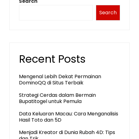
Search
Search
Recent Posts
Mengenal Lebih Dekat Permainan
DominoQQ di Situs Terbaik
Strategi Cerdas dalam Bermain
Bupatitogel untuk Pemula
Data Keluaran Macau: Cara Menganalisis
Hasil Toto dan 5D
Menjadi Kreator di Dunia Rubah 4D: Tips
dan Trik