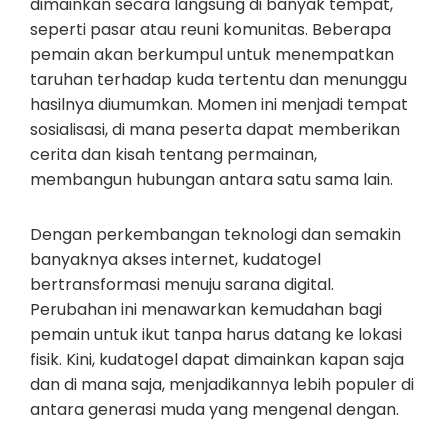
dimainkan secara langsung di banyak tempat,
seperti pasar atau reuni komunitas. Beberapa
pemain akan berkumpul untuk menempatkan
taruhan terhadap kuda tertentu dan menunggu
hasilnya diumumkan. Momen ini menjadi tempat
sosialisasi, di mana peserta dapat memberikan
cerita dan kisah tentang permainan,
membangun hubungan antara satu sama lain.
Dengan perkembangan teknologi dan semakin
banyaknya akses internet, kudatogel
bertransformasi menuju sarana digital.
Perubahan ini menawarkan kemudahan bagi
pemain untuk ikut tanpa harus datang ke lokasi
fisik. Kini, kudatogel dapat dimainkan kapan saja
dan di mana saja, menjadikannya lebih populer di
antara generasi muda yang mengenal dengan.