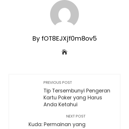
By fOT8EJXjf0m8ov5
PREVIOUS POST
Tip Tersembunyi Pengeran
Kartu Poker yang Harus
Anda Ketahui
NEXT POST
Kuda: Permainan yang