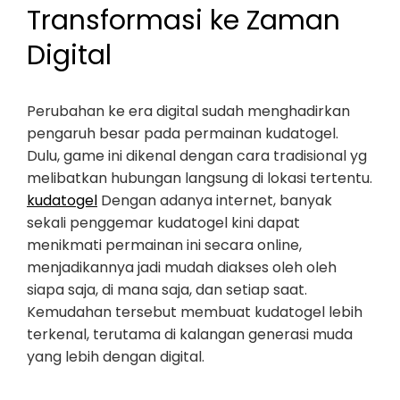
Transformasi ke Zaman
Digital
Perubahan ke era digital sudah menghadirkan
pengaruh besar pada permainan kudatogel.
Dulu, game ini dikenal dengan cara tradisional yg
melibatkan hubungan langsung di lokasi tertentu.
kudatogel
Dengan adanya internet, banyak
sekali penggemar kudatogel kini dapat
menikmati permainan ini secara online,
menjadikannya jadi mudah diakses oleh oleh
siapa saja, di mana saja, dan setiap saat.
Kemudahan tersebut membuat kudatogel lebih
terkenal, terutama di kalangan generasi muda
yang lebih dengan digital.