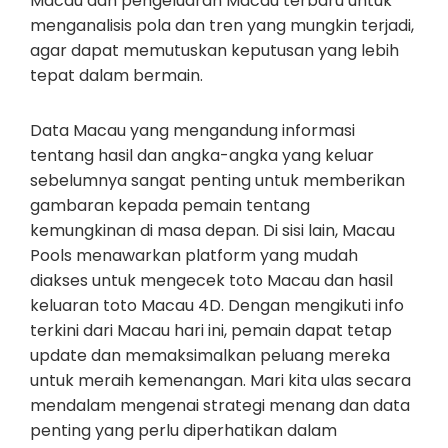
Macau dan pengeluaran Macau terbaru untuk
menganalisis pola dan tren yang mungkin terjadi,
agar dapat memutuskan keputusan yang lebih
tepat dalam bermain.
Data Macau yang mengandung informasi
tentang hasil dan angka-angka yang keluar
sebelumnya sangat penting untuk memberikan
gambaran kepada pemain tentang
kemungkinan di masa depan. Di sisi lain, Macau
Pools menawarkan platform yang mudah
diakses untuk mengecek toto Macau dan hasil
keluaran toto Macau 4D. Dengan mengikuti info
terkini dari Macau hari ini, pemain dapat tetap
update dan memaksimalkan peluang mereka
untuk meraih kemenangan. Mari kita ulas secara
mendalam mengenai strategi menang dan data
penting yang perlu diperhatikan dalam