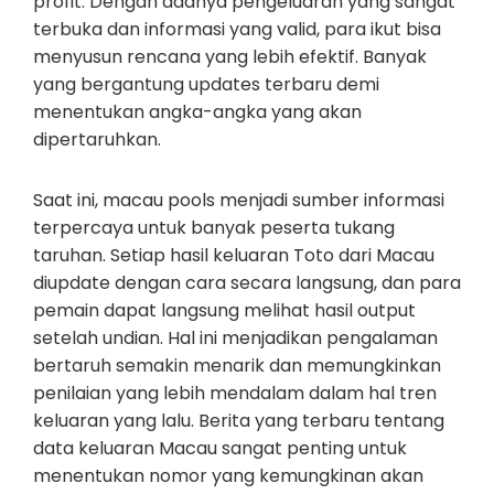
profit. Dengan adanya pengeluaran yang sangat
terbuka dan informasi yang valid, para ikut bisa
menyusun rencana yang lebih efektif. Banyak
yang bergantung updates terbaru demi
menentukan angka-angka yang akan
dipertaruhkan.
Saat ini, macau pools menjadi sumber informasi
terpercaya untuk banyak peserta tukang
taruhan. Setiap hasil keluaran Toto dari Macau
diupdate dengan cara secara langsung, dan para
pemain dapat langsung melihat hasil output
setelah undian. Hal ini menjadikan pengalaman
bertaruh semakin menarik dan memungkinkan
penilaian yang lebih mendalam dalam hal tren
keluaran yang lalu. Berita yang terbaru tentang
data keluaran Macau sangat penting untuk
menentukan nomor yang kemungkinan akan