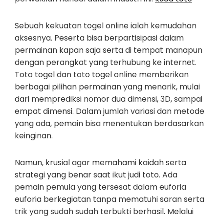
Sebuah kekuatan togel online ialah kemudahan
aksesnya. Peserta bisa berpartisipasi dalam
permainan kapan saja serta di tempat manapun
dengan perangkat yang terhubung ke internet.
Toto togel dan toto togel online memberikan
berbagai pilihan permainan yang menarik, mulai
dari memprediksi nomor dua dimensi, 3D, sampai
empat dimensi. Dalam jumlah variasi dan metode
yang ada, pemain bisa menentukan berdasarkan
keinginan.
Namun, krusial agar memahami kaidah serta
strategi yang benar saat ikut judi toto. Ada
pemain pemula yang tersesat dalam euforia
euforia berkegiatan tanpa mematuhi saran serta
trik yang sudah sudah terbukti berhasil. Melalui