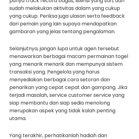
punya track record bagus, lisensi yang sah, dan
sudah melakukan aktivitas dalam yang cukup
yang cukup. Periksa juga ulasan serta feedback
dari pemain yang lain supaya mendapatkan
gambaran yang jelas tentang pengalaman.
Selanjutnya, jangan lupa untuk agen tersebut
menawarkan berbagai macam permainan togel
yang menarik menarik dan mempunyai sistem
transaksi yang. Pengelola yang harus
menyediakan berbagai cara setoran dan
penarikan yang cepat cepat dan gampang. Jika
terjadi masalah, service customer service yang
siap membantu dan siap sedia menolong
merupakan aspek yang tidak kalah penting
utama.
Yang terakhir, perhatikanlah hadiah dan