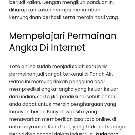
berjudi kalian. Dengan mengikuti panduan ini,
diharapkan kalian mampu menambah
kemungkinan berhasil serta meraih hasil yang.
Mempelajari Permainan
Angka Di Internet
Toto online sudah menjadi salah satu jenis
permainan judi sangat terkenal di Tanah Air.
Game ini memungkinkan pengguna agar
memprediksi angka-angka yang keluar keluar
dari undian, serta jika prediksi tersebut benar,
anda dapat untuk meraih penghargaan yang
lumayan besar. Banyak website yang
menawarkan memberikan jasa toto online, di
antaranya ialah KudaToto, yang terkenal sebagai
perwakilan handal dalam industri ini.
kuda toto