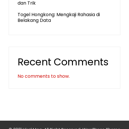
dan Trik
Togel Hongkong: Mengkaji Rahasia di
Belakang Data
Recent Comments
No comments to show.