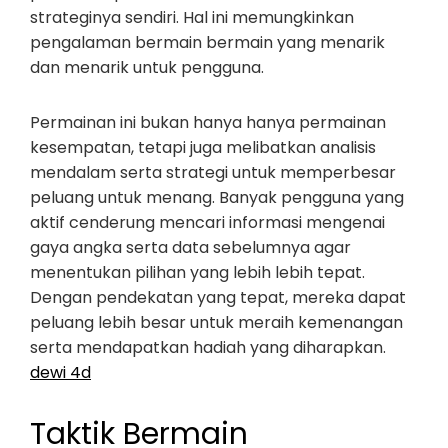
strateginya sendiri. Hal ini memungkinkan
pengalaman bermain bermain yang menarik
dan menarik untuk pengguna.
Permainan ini bukan hanya hanya permainan
kesempatan, tetapi juga melibatkan analisis
mendalam serta strategi untuk memperbesar
peluang untuk menang. Banyak pengguna yang
aktif cenderung mencari informasi mengenai
gaya angka serta data sebelumnya agar
menentukan pilihan yang lebih lebih tepat.
Dengan pendekatan yang tepat, mereka dapat
peluang lebih besar untuk meraih kemenangan
serta mendapatkan hadiah yang diharapkan.
dewi 4d
Taktik Bermain