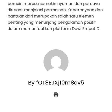
pemain merasa semakin nyaman dan percaya
diri saat menjalani permainan. Kepercayaan dan
bantuan dari merupakan salah satu elemen
penting yang menunjang pengalaman positif
dalam memanfaatkan platform Dewi Empat D.
By fOT8EJXjf0m8ov5