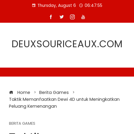
Skip
Thursday, August 6
06:47:55
to
content
DEUXSOURICEAUX.COM
Home
Berita Games
Taktik Memanfaatkan Dewi 4D untuk Meningkatkan
Peluang Kemenangan
BERITA GAMES