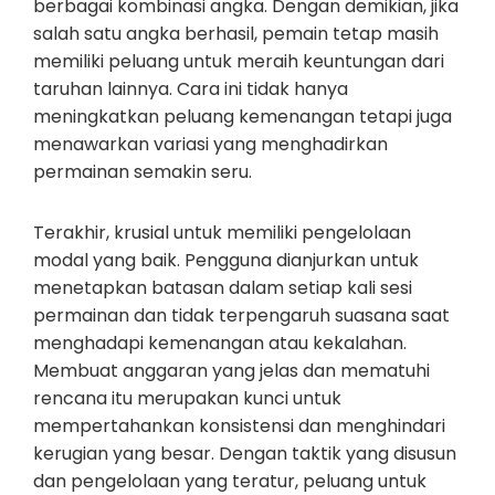
berbagai kombinasi angka. Dengan demikian, jika
salah satu angka berhasil, pemain tetap masih
memiliki peluang untuk meraih keuntungan dari
taruhan lainnya. Cara ini tidak hanya
meningkatkan peluang kemenangan tetapi juga
menawarkan variasi yang menghadirkan
permainan semakin seru.
Terakhir, krusial untuk memiliki pengelolaan
modal yang baik. Pengguna dianjurkan untuk
menetapkan batasan dalam setiap kali sesi
permainan dan tidak terpengaruh suasana saat
menghadapi kemenangan atau kekalahan.
Membuat anggaran yang jelas dan mematuhi
rencana itu merupakan kunci untuk
mempertahankan konsistensi dan menghindari
kerugian yang besar. Dengan taktik yang disusun
dan pengelolaan yang teratur, peluang untuk