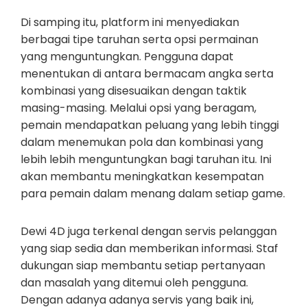
Di samping itu, platform ini menyediakan
berbagai tipe taruhan serta opsi permainan
yang menguntungkan. Pengguna dapat
menentukan di antara bermacam angka serta
kombinasi yang disesuaikan dengan taktik
masing-masing. Melalui opsi yang beragam,
pemain mendapatkan peluang yang lebih tinggi
dalam menemukan pola dan kombinasi yang
lebih lebih menguntungkan bagi taruhan itu. Ini
akan membantu meningkatkan kesempatan
para pemain dalam menang dalam setiap game.
Dewi 4D juga terkenal dengan servis pelanggan
yang siap sedia dan memberikan informasi. Staf
dukungan siap membantu setiap pertanyaan
dan masalah yang ditemui oleh pengguna.
Dengan adanya adanya servis yang baik ini,