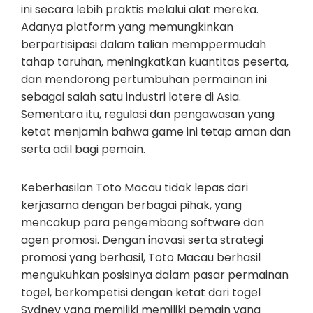
ini secara lebih praktis melalui alat mereka.
Adanya platform yang memungkinkan
berpartisipasi dalam talian memppermudah
tahap taruhan, meningkatkan kuantitas peserta,
dan mendorong pertumbuhan permainan ini
sebagai salah satu industri lotere di Asia.
Sementara itu, regulasi dan pengawasan yang
ketat menjamin bahwa game ini tetap aman dan
serta adil bagi pemain.
Keberhasilan Toto Macau tidak lepas dari
kerjasama dengan berbagai pihak, yang
mencakup para pengembang software dan
agen promosi. Dengan inovasi serta strategi
promosi yang berhasil, Toto Macau berhasil
mengukuhkan posisinya dalam pasar permainan
togel, berkompetisi dengan ketat dari togel
Sydney yang memiliki memiliki pemain yang