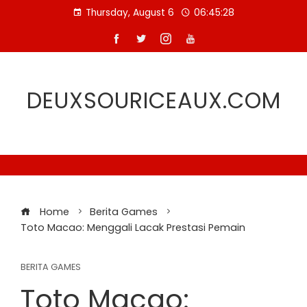
Skip
Thursday, August 6
06:45:29
to
content
DEUXSOURICEAUX.COM
Home
Berita Games
Toto Macao: Menggali Lacak Prestasi Pemain
BERITA GAMES
Toto Macao: