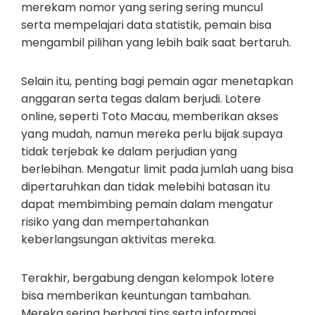
merekam nomor yang sering sering muncul
serta mempelajari data statistik, pemain bisa
mengambil pilihan yang lebih baik saat bertaruh.
Selain itu, penting bagi pemain agar menetapkan
anggaran serta tegas dalam berjudi. Lotere
online, seperti Toto Macau, memberikan akses
yang mudah, namun mereka perlu bijak supaya
tidak terjebak ke dalam perjudian yang
berlebihan. Mengatur limit pada jumlah uang bisa
dipertaruhkan dan tidak melebihi batasan itu
dapat membimbing pemain dalam mengatur
risiko yang dan mempertahankan
keberlangsungan aktivitas mereka.
Terakhir, bergabung dengan kelompok lotere
bisa memberikan keuntungan tambahan.
Mereka sering berbagi tips serta informasi