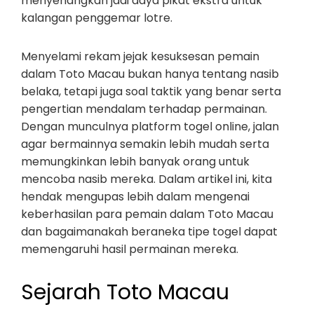
menyenangkan jadi daya pikat ekstra untuk
kalangan penggemar lotre.
Menyelami rekam jejak kesuksesan pemain
dalam Toto Macau bukan hanya tentang nasib
belaka, tetapi juga soal taktik yang benar serta
pengertian mendalam terhadap permainan.
Dengan munculnya platform togel online, jalan
agar bermainnya semakin lebih mudah serta
memungkinkan lebih banyak orang untuk
mencoba nasib mereka. Dalam artikel ini, kita
hendak mengupas lebih dalam mengenai
keberhasilan para pemain dalam Toto Macau
dan bagaimanakah beraneka tipe togel dapat
memengaruhi hasil permainan mereka.
Sejarah Toto Macau